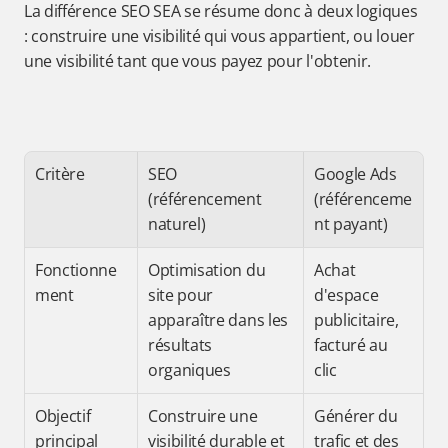
La différence SEO SEA se résume donc à deux logiques 
: construire une visibilité qui vous appartient, ou louer 
une visibilité tant que vous payez pour l'obtenir.
Critère
SEO 
Google Ads 
(référencement 
(référenceme
naturel)
nt payant)
Fonctionne
Optimisation du 
Achat 
ment
site pour 
d'espace 
apparaître dans les 
publicitaire, 
résultats 
facturé au 
organiques
clic
Objectif 
Construire une 
Générer du 
principal
visibilité durable et 
trafic et des 