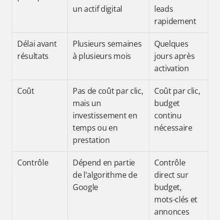
un actif digital
leads 
rapidement
Délai avant 
Plusieurs semaines 
Quelques 
résultats
à plusieurs mois
jours après 
activation
Coût
Pas de coût par clic, 
Coût par clic, 
mais un 
budget 
investissement en 
continu 
temps ou en 
nécessaire
prestation
Contrôle
Dépend en partie 
Contrôle 
de l'algorithme de 
direct sur 
Google
budget, 
mots-clés et 
annonces